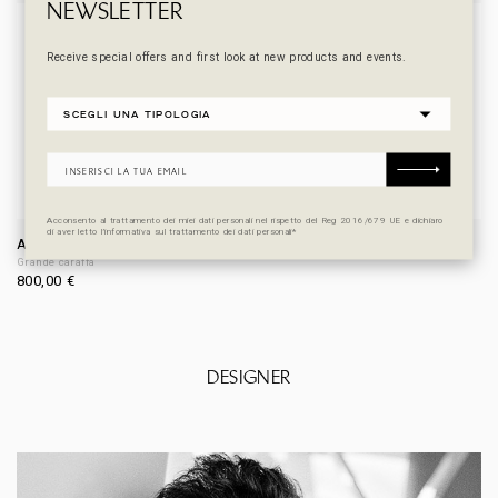
NEWSLETTER
OFFERTA ESCLUSIVA
Receive special offers and first look at new products and events.
Acconsento al trattamento dei miei dati personali nel rispetto del Reg 2016/679 UE e dichiaro
di aver letto l’informativa sul trattamento dei dati personali*
AUGUSTUS
TIBERIUS II
Grande caraffa
800,00
€
DESIGNER