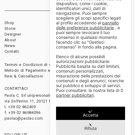
dispositivo, come i cookie,
identificatori unici, dati di
navigazione. Puoi sempre
scegliere gli scopi specifici legati
al profilo accedendo al
pannello
Shop
Rivenditori
delle preferenze pubblicitarie
, e
Storie
Download
puoi sempre revocare il tuo
Designer
Diventa rivenditore
consenso in qualsiasi momento
About
facendo clic su "Gestisci
News
consenso" in fondo alla pagina.
Contatti
Elenco di alcune possibili
autorizzazioni pubblicitarie:
Termini e Condizioni di vendita
Pubblicità basata su dati limitati,
Metodo di Pagamento e Spedizioni
contenuti personalizzati,
misurazione delle prestazioni dei
Resi & Cancellazioni
contenuti e degli annunci, ricerche
sul pubblico e sviluppo di servizi.
CONTATTACI
Puoi consultare: la nostra lista di
0
partner pubblicitari
.
Paola C. Srl unipersonale
via Solferino 11, 20121 Milano, Italy
t. +39 02 862409
f. +39 02 86984096
Accetta
paolac@paolac.com
Rifiuta
FOLLOW US