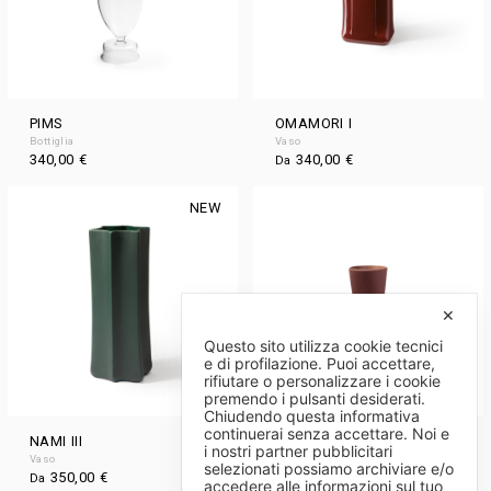
PIMS
OMAMORI I
Bottiglia
Vaso
340,00
€
340,00
€
Da
NEW
✕
Questo sito utilizza cookie tecnici
e di profilazione. Puoi accettare,
rifiutare o personalizzare i cookie
premendo i pulsanti desiderati.
Chiudendo questa informativa
continuerai senza accettare. Noi e
NAMI III
CHAMELEA II
i nostri partner pubblicitari
Vaso
Vaso
selezionati possiamo archiviare e/o
350,00
€
190,00
€
Da
Da
accedere alle informazioni sul tuo