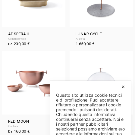
ADSPERA II
LUNAR CYCLE
Centrotavola
Alzata
230,00
€
1.650,00
€
Da
✕
Questo sito utilizza cookie tecnici
e di profilazione. Puoi accettare,
rifiutare o personalizzare i cookie
premendo i pulsanti desiderati.
Chiudendo questa informativa
continuerai senza accettare. Noi e
RED MOON
NEW MOON
i nostri partner pubblicitari
Ciotola
Campana con vassoio
selezionati possiamo archiviare e/o
160,00
€
1.200,00
€
Da
Da
accedere alle informazioni sul tuo