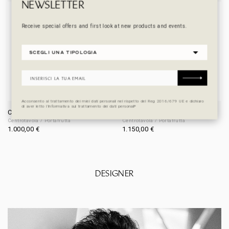
NEWSLETTER
Receive special offers and first look at new products and events.
Acconsento al trattamento dei miei dati personali nel rispetto del Reg 2016/679 UE e dichiaro
di aver letto l’informativa sul trattamento dei dati personali*
COLOSSEUM III
COLOSSEUM II
Centrotavola / Portafrutta
Centrotavola / Portafrutta
1.000,00
€
1.150,00
€
DESIGNER