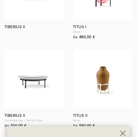
TIBERIUS II
TITUS I
Vaso
480,00
€
Da
TIBERIUS II
TITUS II
Centrotavola / Portafrutta
Vaso
330,00
€
390,00
€
Da
Da