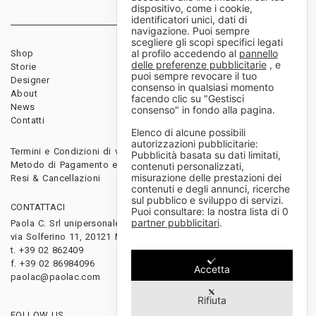
dispositivo, come i cookie,
identificatori unici, dati di
navigazione. Puoi sempre
scegliere gli scopi specifici legati
al profilo accedendo al
pannello
Shop
Rivenditori
delle preferenze pubblicitarie
, e
Storie
Download
puoi sempre revocare il tuo
Designer
Diventa rivenditore
consenso in qualsiasi momento
About
facendo clic su "Gestisci
News
consenso" in fondo alla pagina.
Contatti
Elenco di alcune possibili
autorizzazioni pubblicitarie:
Termini e Condizioni di vendita
Pubblicità basata su dati limitati,
Metodo di Pagamento e Spedizioni
contenuti personalizzati,
misurazione delle prestazioni dei
Resi & Cancellazioni
contenuti e degli annunci, ricerche
sul pubblico e sviluppo di servizi.
CONTATTACI
Puoi consultare: la nostra lista di
0
partner pubblicitari
.
Paola C. Srl unipersonale
via Solferino 11, 20121 Milano, Italy
t. +39 02 862409
f. +39 02 86984096
Accetta
paolac@paolac.com
Rifiuta
FOLLOW US