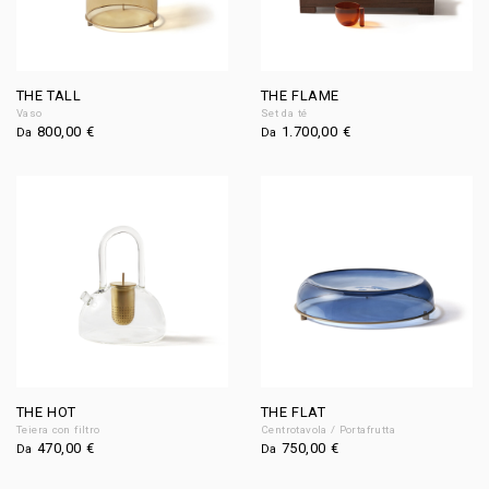
THE TALL
THE FLAME
Vaso
Set da té
800,00
€
1.700,00
€
Da
Da
THE HOT
THE FLAT
Teiera con filtro
Centrotavola / Portafrutta
470,00
€
750,00
€
Da
Da