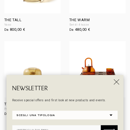
THE TALL
THE WARM
Vaso
Set di 4 tazze
800,00
€
480,00
€
Da
Da
NEWSLETTER
Receive special offers and first look at new products and events.
THE LIGHT
THE FLAME
Porta tea-light
Set da té
90,00
€
1.700,00
€
Da
Da