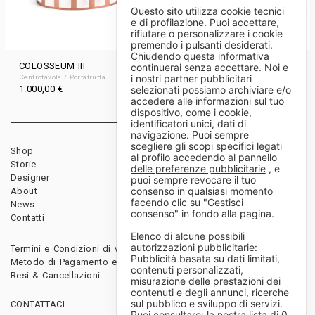
Questo sito utilizza cookie tecnici
e di profilazione. Puoi accettare,
rifiutare o personalizzare i cookie
premendo i pulsanti desiderati.
Chiudendo questa informativa
COLOSSEUM III
GAMBONE
continuerai senza accettare. Noi e
i nostri partner pubblicitari
Centrotavola / Portafrutta
Alzata
1.000,00
€
310,00
€
selezionati possiamo archiviare e/o
Da
accedere alle informazioni sul tuo
dispositivo, come i cookie,
identificatori unici, dati di
navigazione. Puoi sempre
scegliere gli scopi specifici legati
Shop
Rivenditori
al profilo accedendo al
pannello
Storie
Download
delle preferenze pubblicitarie
, e
Designer
Diventa rivenditore
puoi sempre revocare il tuo
consenso in qualsiasi momento
About
facendo clic su "Gestisci
News
consenso" in fondo alla pagina.
Contatti
Elenco di alcune possibili
autorizzazioni pubblicitarie:
Termini e Condizioni di vendita
Pubblicità basata su dati limitati,
Metodo di Pagamento e Spedizioni
contenuti personalizzati,
Resi & Cancellazioni
misurazione delle prestazioni dei
contenuti e degli annunci, ricerche
sul pubblico e sviluppo di servizi.
CONTATTACI
Puoi consultare: la nostra lista di
0