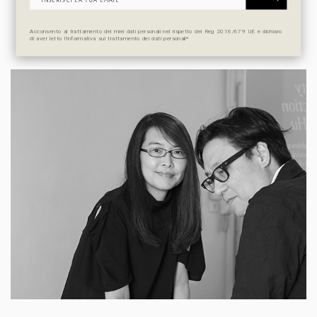
DESIGNER
Acconsento al trattamento dei miei dati personali nel rispetto del Reg 2016/679 UE e dichiaro
di aver letto l’informativa sul trattamento dei dati personali*