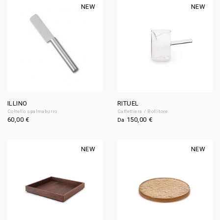
NEW
NEW
ILLINO
RITUEL
Coltello spalmaburro
Caffettiera / Bollitore
60,00
€
150,00
€
Da
NEW
NEW