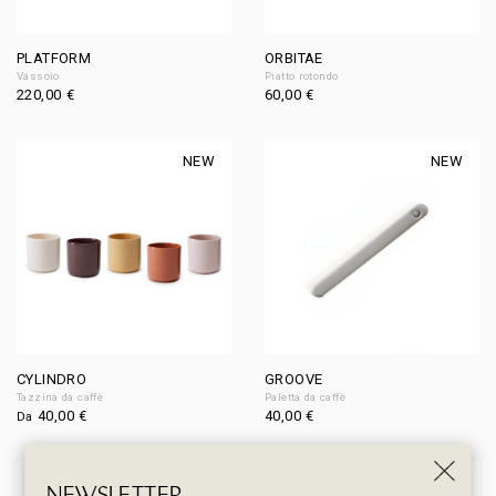
PLATFORM
ORBITAE
Vassoio
Piatto rotondo
220,00
€
60,00
€
NEW
NEW
CYLINDRO
GROOVE
Tazzina da caffè
Paletta da caffè
40,00
€
40,00
€
Da
NEW
NEW
NEWSLETTER