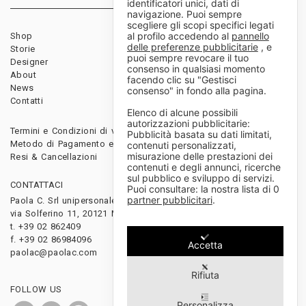
identificatori unici, dati di
navigazione. Puoi sempre
scegliere gli scopi specifici legati
al profilo accedendo al
pannello
Shop
Rivenditori
delle preferenze pubblicitarie
, e
Storie
Download
puoi sempre revocare il tuo
Designer
Diventa rivenditore
consenso in qualsiasi momento
About
facendo clic su "Gestisci
News
consenso" in fondo alla pagina.
Contatti
Elenco di alcune possibili
autorizzazioni pubblicitarie:
Termini e Condizioni di vendita
Pubblicità basata su dati limitati,
Metodo di Pagamento e Spedizioni
contenuti personalizzati,
misurazione delle prestazioni dei
Resi & Cancellazioni
contenuti e degli annunci, ricerche
sul pubblico e sviluppo di servizi.
CONTATTACI
Puoi consultare: la nostra lista di
0
partner pubblicitari
.
Paola C. Srl unipersonale
via Solferino 11, 20121 Milano, Italy
t. +39 02 862409
f. +39 02 86984096
Accetta
paolac@paolac.com
Rifiuta
FOLLOW US
Personalizza