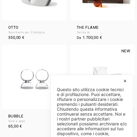
OTTO
THE FLAME
Secchiello per 2 bottiglie
Set da té
350,00
€
1.700,00
€
Da
NEW
✕
Questo sito utilizza cookie tecnici
e di profilazione. Puoi accettare,
rifiutare o personalizzare i cookie
premendo i pulsanti desiderati.
Chiudendo questa informativa
continuerai senza accettare. Noi e
BUBBLE
RITUEL
i nostri partner pubblicitari
Sale e pepe
Caffettiera / Bollitore
selezionati possiamo archiviare e/o
65,00
€
150,00
€
Da
accedere alle informazioni sul tuo
dispositivo, come i cookie,