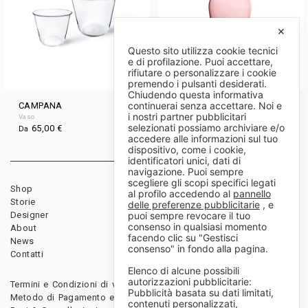
✕
Questo sito utilizza cookie tecnici
e di profilazione. Puoi accettare,
rifiutare o personalizzare i cookie
premendo i pulsanti desiderati.
Chiudendo questa informativa
continuerai senza accettare. Noi e
CAMPANA
TITUS I
i nostri partner pubblicitari
Vaso
Vaso
selezionati possiamo archiviare e/o
65,00
€
480,00
€
Da
Da
accedere alle informazioni sul tuo
dispositivo, come i cookie,
identificatori unici, dati di
navigazione. Puoi sempre
scegliere gli scopi specifici legati
Shop
Rivenditori
al profilo accedendo al
pannello
Storie
Download
delle preferenze pubblicitarie
, e
puoi sempre revocare il tuo
Designer
Diventa rivenditore
consenso in qualsiasi momento
About
facendo clic su "Gestisci
News
consenso" in fondo alla pagina.
Contatti
Elenco di alcune possibili
autorizzazioni pubblicitarie:
Termini e Condizioni di vendita
Pubblicità basata su dati limitati,
Metodo di Pagamento e Spedizioni
contenuti personalizzati,