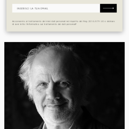
DESIGNER
Acconsento al trattamento dei miei dati personali nel rispetto del Reg 2016/679 UE e dichiaro
di aver letto l’informativa sul trattamento dei dati personali*