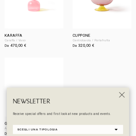
KARAFFA
CUPPONE
Caraffa / Vaso
Centrotavola / Portafrutta
470,00
€
320,00
€
Da
Da
NEWSLETTER
Receive special offers and first look at new products and events.
GAMBINO
Alzata
180,00
€
Da