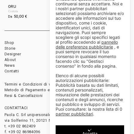
continuerai senza accettare. Noi e
ORU
HALF MOON II
i nostri partner pubblicitari
Ciotola
Ciotola
selezionati possiamo archiviare e/o
50,00
€
250,00
€
Da
Da
accedere alle informazioni sul tuo
dispositivo, come i cookie,
identificatori unici, dati di
navigazione. Puoi sempre
scegliere gli scopi specifici legati
al profilo accedendo al
pannello
Shop
Rivenditori
delle preferenze pubblicitarie
, e
Storie
Download
puoi sempre revocare il tuo
Designer
Diventa rivenditore
consenso in qualsiasi momento
About
facendo clic su "Gestisci
News
consenso" in fondo alla pagina.
Contatti
Elenco di alcune possibili
autorizzazioni pubblicitarie:
Termini e Condizioni di vendita
Pubblicità basata su dati limitati,
contenuti personalizzati,
Metodo di Pagamento e Spedizioni
misurazione delle prestazioni dei
Resi & Cancellazioni
contenuti e degli annunci, ricerche
sul pubblico e sviluppo di servizi.
CONTATTACI
Puoi consultare: la nostra lista di
0
partner pubblicitari
.
Paola C. Srl unipersonale
via Solferino 11, 20121 Milano, Italy
t. +39 02 862409
f. +39 02 86984096
Accetta