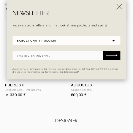
Vaso
Centrotavola / Portafrutta
480,00
€
1.000,00
€
Da
NEWSLETTER
Receive special offers and first look at new products and events.
Acconsento al trattamento dei miei dati personali nel rispetto del Reg 2016/679 UE e dichiaro
di aver letto l’informativa sul trattamento dei dati personali*
TIBERIUS II
AUGUSTUS
Centrotavola / Portafrutta
Grande caraffa
330,00
€
800,00
€
Da
DESIGNER