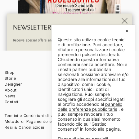
NEWSLETTER
✕
Questo sito utilizza cookie tecnici
Receive special offers and first look at new products and events.
e di profilazione. Puoi accettare,
rifiutare o personalizzare i cookie
premendo i pulsanti desiderati.
Chiudendo questa informativa
continuerai senza accettare. Noi e
i nostri partner pubblicitari
Shop
Rivenditori
selezionati possiamo archiviare e/o
Storie
Download
accedere alle informazioni sul tuo
dispositivo, come i cookie,
Designer
Diventa rivenditore
Acconsento al trattamento dei miei dati personali nel rispetto del Reg 2016/679 UE e dichiaro
identificatori unici, dati di
di aver letto l’informativa sul trattamento dei dati personali*
About
navigazione. Puoi sempre
News
scegliere gli scopi specifici legati
Contatti
al profilo accedendo al
pannello
delle preferenze pubblicitarie
, e
puoi sempre revocare il tuo
Termini e Condizioni di vendita
consenso in qualsiasi momento
Metodo di Pagamento e Spedizioni
facendo clic su "Gestisci
Resi & Cancellazioni
consenso" in fondo alla pagina.
Elenco di alcune possibili