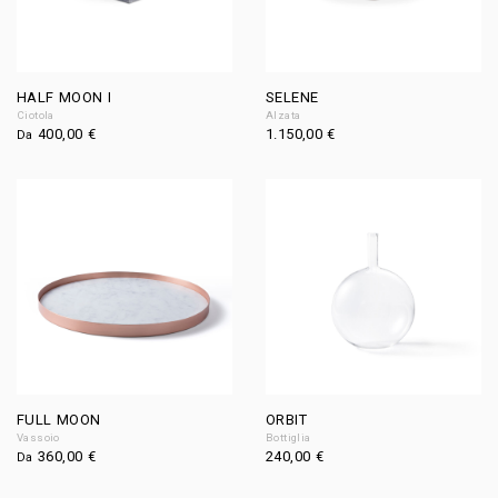
HALF MOON I
SELENE
Ciotola
Alzata
400,00
€
1.150,00
€
Da
FULL MOON
ORBIT
Vassoio
Bottiglia
360,00
€
240,00
€
Da