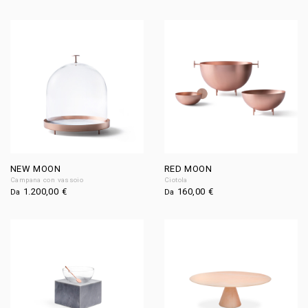
NEW MOON
RED MOON
Campana con vassoio
Ciotola
1.200,00
€
160,00
€
Da
Da