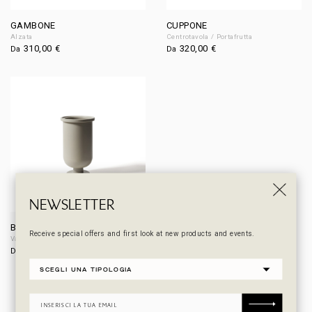
GAMBONE
CUPPONE
Alzata
Centrotavola / Portafrutta
310,00
€
320,00
€
Da
Da
NEWSLETTER
BASE
Receive special offers and first look at new products and events.
Vaso
260,00
€
Da
DESIGNER