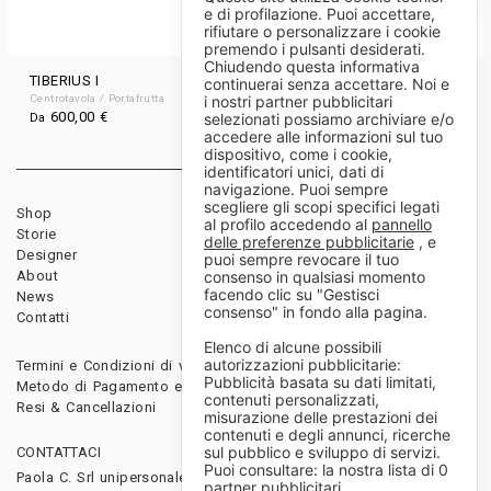
e di profilazione. Puoi accettare,
rifiutare o personalizzare i cookie
premendo i pulsanti desiderati.
Chiudendo questa informativa
TIBERIUS I
SCIIA
continuerai senza accettare. Noi e
i nostri partner pubblicitari
Centrotavola / Portafrutta
Bottiglia
600,00
€
150,00
€
selezionati possiamo archiviare e/o
Da
accedere alle informazioni sul tuo
dispositivo, come i cookie,
identificatori unici, dati di
navigazione. Puoi sempre
scegliere gli scopi specifici legati
Shop
Rivenditori
al profilo accedendo al
pannello
Storie
Download
delle preferenze pubblicitarie
, e
Designer
Diventa rivenditore
puoi sempre revocare il tuo
consenso in qualsiasi momento
About
facendo clic su "Gestisci
News
consenso" in fondo alla pagina.
Contatti
Elenco di alcune possibili
autorizzazioni pubblicitarie:
Termini e Condizioni di vendita
Pubblicità basata su dati limitati,
Metodo di Pagamento e Spedizioni
contenuti personalizzati,
Resi & Cancellazioni
misurazione delle prestazioni dei
contenuti e degli annunci, ricerche
sul pubblico e sviluppo di servizi.
CONTATTACI
Puoi consultare: la nostra lista di
0
Paola C. Srl unipersonale
partner pubblicitari
.