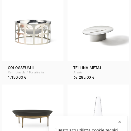
COLOSSEUM II
TELLINA METAL
Centrotavola / Portafrutta
Alzata
1.150,00
€
285,00
€
Da
✕
Questo sito utilizza cookie tecnici