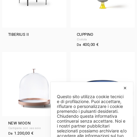
TIBERIUS II
CUPPINO
Ciotola
400,00
€
Da
✕
Questo sito utilizza cookie tecnici
e di profilazione. Puoi accettare,
rifiutare o personalizzare i cookie
premendo i pulsanti desiderati.
Chiudendo questa informativa
continuerai senza accettare. Noi e
NEW MOON
THE FLAT
i nostri partner pubblicitari
Campana con vassoio
Centrotavola / Portafrutta
selezionati possiamo archiviare e/o
1.200,00
€
750,00
€
Da
Da
accedere alle informazioni sul tuo