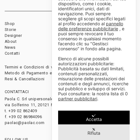
dispositivo, come i cookie,
identificatori unici, dati di
navigazione. Puoi sempre
scegliere gli scopi specifici legati
al profilo accedendo al
pannello
Shop
Rivenditori
delle preferenze pubblicitarie
, e
Storie
Download
puoi sempre revocare il tuo
Designer
Diventa rivenditore
consenso in qualsiasi momento
About
facendo clic su "Gestisci
News
consenso" in fondo alla pagina.
Contatti
Elenco di alcune possibili
autorizzazioni pubblicitarie:
Termini e Condizioni di vendita
Pubblicità basata su dati limitati,
Metodo di Pagamento e Spedizioni
contenuti personalizzati,
misurazione delle prestazioni dei
Resi & Cancellazioni
contenuti e degli annunci, ricerche
sul pubblico e sviluppo di servizi.
CONTATTACI
Puoi consultare: la nostra lista di
0
partner pubblicitari
.
Paola C. Srl unipersonale
via Solferino 11, 20121 Milano, Italy
t. +39 02 862409
f. +39 02 86984096
Accetta
paolac@paolac.com
Rifiuta
FOLLOW US